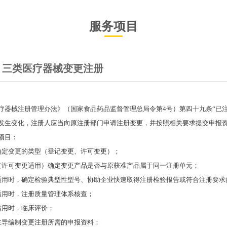
服务项目
、三类医疗器械变更注册
疗器械注册管理办法》（国家食品药品监督管理总局令第4号）第四十九条“已
发生变化，注册人应当向原注册部门申请注册变更，并按照相关要求提交申报资
项目：
确定变更的类型（登记变更、许可变更）；
（许可变更适用）确定变更产品是否与原获准产品属于同一注册单元；
适用时，确定检验典型性型号、协助企业快速取得注册检验报告或符合注册要求
适用时，注册质量管理体系核查；
适用时，临床评价；
主导编制变更注册所需的申报资料；